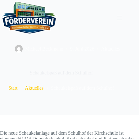
Zum
Inhalt
springen
Michael Beckmann
9. Juni 2026
Aktuelles
Schaukelspaß auf dem Schulhof
Start
Aktuelles
Schaukelspaß auf dem Schulhof
Die neue Schaukelanlage auf dem Schulhof der Kirchschule ist
eingeweiht! Mit Doppelschaukel, Korbschaukel und Partnerschaukel